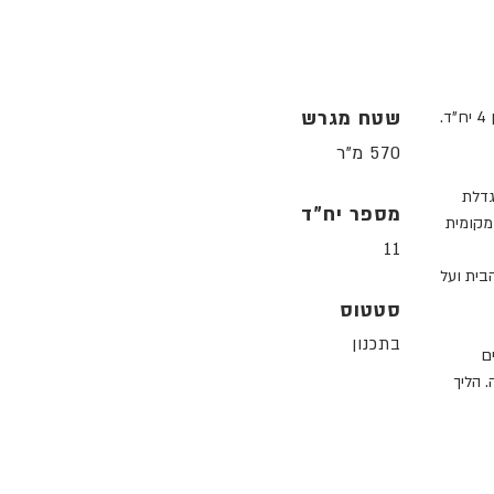
שטח מגרש
במגרש במרכז העיר כפר סבא עומד בית משותף בן 4 יח"ד.
570 מ"ר
גדלת
מספר יח"ד
מקומית
11
הבית ועל
סטטוס
בתכנון
ם
 הליך