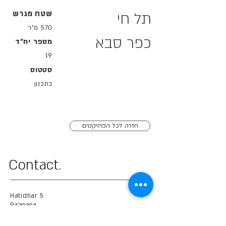
שטח מגרש
תל חי
570 מ"ר
כפר סבא
מספר יח"ד
19
סטטוס
בתכנון
חזרה לכל הפרויקטים
.Contact
Hatidhar 5
Ra'anana
office number.
09-745-8392
cell number.
054-745-9369