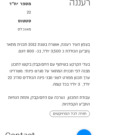
רעננה
מספר יח"ד
22
סטטוס
מאוכלס
בצפון העיר רעננה, אושרה בשנת 2012 תכנית מתאר
(תב"ע) הכוללת כ 3,500 יח"ד, בכ- 800 דונם.
בעלי הקרקע בשיתוף עם היזם/קבלן ביקשו לתכנן
מבנה לפי תכנית המתאר על מגרש פינתי. משרדינו
ערך תכנון מפורט לשני מבני פינה הכוללים סה"כ 22
יח"ד, 3 יח"ד בכל קומה.
עבודת התכנון, נערכה עם היזם/קבלן, ותחת הנחיות
התב"ע הקפדניות.
חזרה לכל הפרויקטים