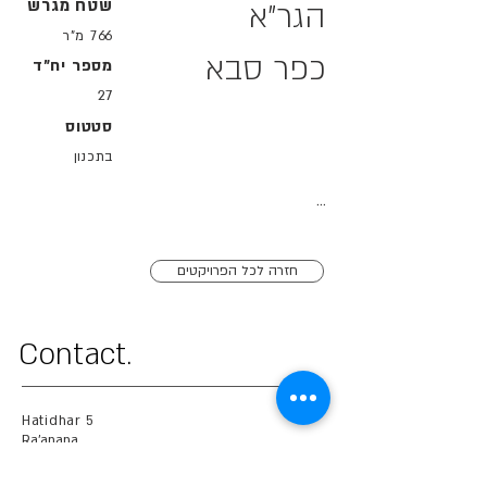
שטח מגרש
הגר"א
766 מ"ר
כפר סבא
מספר יח"ד
27
סטטוס
בתכנון
...
חזרה לכל הפרויקטים
.Contact
Hatidhar 5
Ra'anana
office number.
09-745-8392
cell number.
054-745-9369