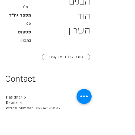
הבנים
- מ"ר
הוד
מספר יח"ד
66
השרון
סטטוס
בתכנון
חזרה לכל הפרויקטים
.Contact
Hatidhar 5
Ra'anana
office number.
09-745-8392
cell number.
054-745-9369
mail.
OMER@OMER-ARCH.CO.IL
Schedule a consultation