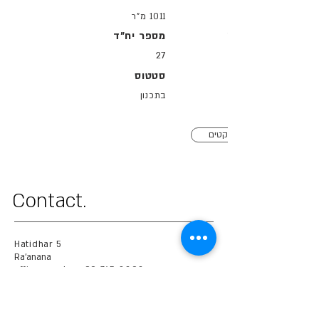
1011 מ"ר
כפר סבא
מספר יח"ד
27
סטטוס
בתכנון
חזרה לכל הפרויקטים
.Contact
Hatidhar 5
Ra'anana
office number.
09-745-8392
cell number.
054-745-9369
mail.
OMER@OMER-ARCH.CO.IL