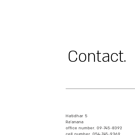
.Contact
Hatidhar 5
Ra'anana
office number. 09-745-8392
cell number. 054-745-9369