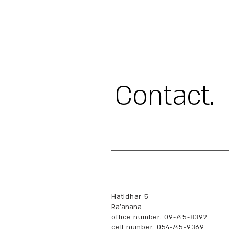
.Contact
Hatidhar 5
Ra'anana
office number. 09-745-8392
cell number. 054-745-9369